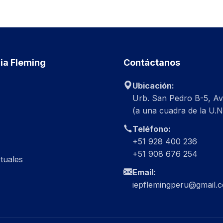
a Fleming
Contáctanos
Ubicación:
Urb. San Pedro B-5, Av
(a una cuadra de la U.N.
Teléfono:
+51 928 400 236
+51 908 676 254
rtuales
Email:
iepflemingperu@gmail.